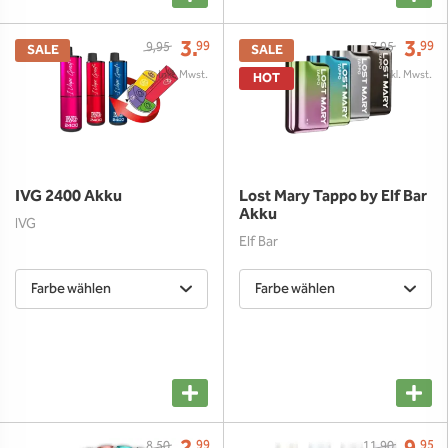
3.
3.
99
99
9,95
7,95
SALE
SALE
HOT
IVG 2400 Akku
Lost Mary Tappo by Elf Bar
Akku
IVG
Elf Bar
Farbe wählen
Farbe wählen
99
95
8,50
11,90