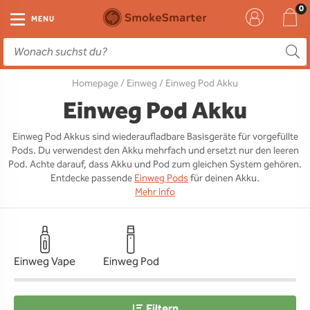
E-Zigarette
Zubehör
Einweg
Liquids
DIY
MENU
E-Zigaretten Starter-Sets
Einweg Vape
E-Liquid
Clearomizer
Aromen
Homepage
/
Einweg
/ Einweg Pod Akku
Einweg
Einweg Pod
Aromen
Coils
Base
Einweg Pod Akku
Pod Systeme
Einweg Pod Akku
Booster
Pods
RTA & RDA
Einweg Pod Akkus sind wiederaufladbare Basisgeräte für vorgefüllte
Pods. Du verwendest den Akku mehrfach und ersetzt nur den leeren
Clearomizer
Base
Driptips
Wick & Coils
Pod. Achte darauf, dass Akku und Pod zum gleichen System gehören.
Entdecke passende
Einweg Pods
für deinen Akku.
Coils
Akkus
Liquid Flaschen
Mehr Info
Akkus
Ladegeräte
Ersatzgläser
Einweg Vape
Einweg Pod
Sonstiges
Filtern