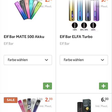
2.
9.
Elf Bar MATE 500 Akku
Elf Bar ELFA Turbo
Elf Bar
Elf Bar
Farbe wählen
Farbe wählen
2.
6.
99
00
7,95
SALE