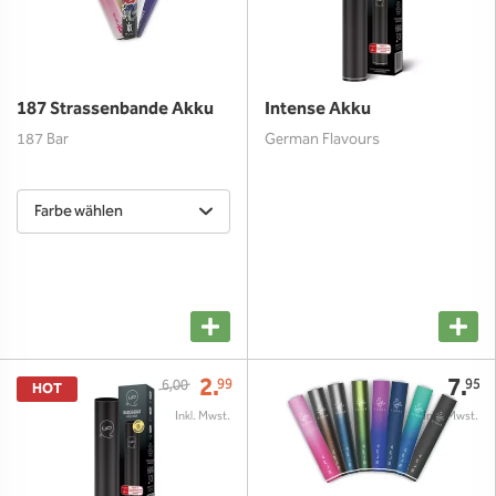
187 Strassenbande Akku
Intense Akku
187 Bar
German Flavours
Farbe wählen
2.
7.
99
95
6,00
HOT