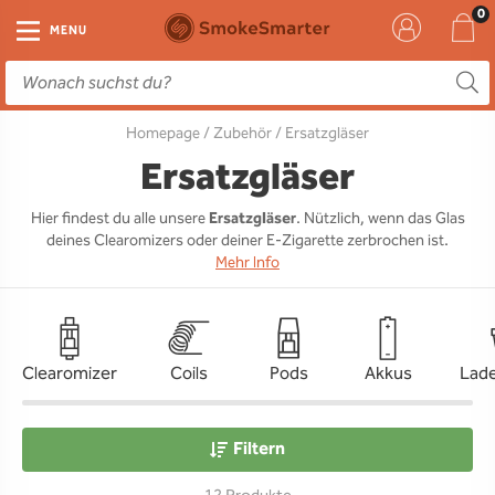
E-Zigarette
Zubehör
Einweg
Liquids
DIY
MENU
E-Zigaretten Starter-Sets
Einweg Vape
E-Liquid
Clearomizer
Aromen
Homepage
/
Zubehör
/ Ersatzgläser
Einweg
Einweg Pod
Aromen
Coils
Base
Ersatzgläser
Pod Systeme
Einweg Pod Akku
Booster
Pods
RTA & RDA
Hier findest du alle unsere
Ersatzgläser
. Nützlich, wenn das Glas
deines Clearomizers oder deiner E-Zigarette zerbrochen ist.
Clearomizer
Base
Driptips
Wick & Coils
Mehr Info
Coils
Akkus
Liquid Flaschen
Akkus
Ladegeräte
Clearomizer
Coils
Pods
Akkus
Lad
Ersatzgläser
Filtern
Sonstiges