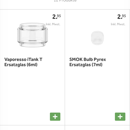
12 Produkte
2.
2.
95
95
Vaporesso iTank T
SMOK Bulb Pyrex
Ersatzglas (6ml)
Ersatzglas (7ml)