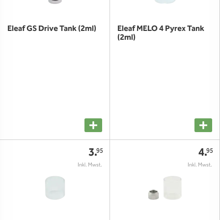
Eleaf GS Drive Tank (2ml)
Eleaf MELO 4 Pyrex Tank
(2ml)
3.
4.
95
95