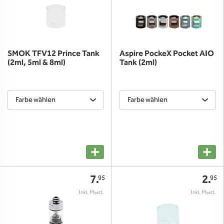
SMOK TFV12 Prince Tank
Aspire PockeX Pocket AIO
(2ml, 5ml & 8ml)
Tank (2ml)
Farbe wählen
Farbe wählen
7.
2.
95
95