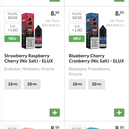
8.
8.
99
99
PG/VG
PG/VG
50/50
50/50
(899,00 €/1L)
(899,00 €/1L)
Coil
Coil
> 1.0Ω
> 1.0Ω
NEU
NEU
Strawberry Raspberry
Blueberry Cherry
Cherry (Nic Salt) - ELUX
Cranberry (Nic Salt) - ELUX
Erdbeere, Himbeere, Kirsche
Blaubeere, Preiselbeere,
Kirsche
10
20
10
20
MG
MG
MG
MG
8.
8.
99
99