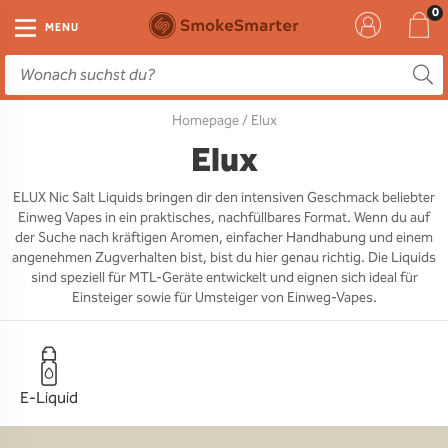
E-Zigarette
Zubehör
Einweg
Liquids
DIY
MENU
E-Zigaretten Starter-Sets
Einweg Vape
E-Liquid
Clearomizer
Aromen
Homepage
/ Elux
Einweg
Einweg Pod
Aromen
Coils
Base
Elux
Pod Systeme
Einweg Pod Akku
Booster
Pods
RTA & RDA
ELUX Nic Salt Liquids bringen dir den intensiven Geschmack beliebter
Einweg Vapes in ein praktisches, nachfüllbares Format. Wenn du auf
Clearomizer
Base
Driptips
Wick & Coils
der Suche nach kräftigen Aromen, einfacher Handhabung und einem
angenehmen Zugverhalten bist, bist du hier genau richtig. Die Liquids
Coils
Akkus
Liquid Flaschen
sind speziell für MTL-Geräte entwickelt und eignen sich ideal für
Einsteiger sowie für Umsteiger von Einweg-Vapes.
Akkus
Ladegeräte
Ersatzgläser
E-Liquid
Sonstiges