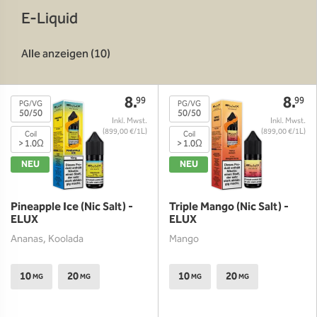
E-Liquid
Alle anzeigen (10)
8.
8.
99
99
PG/VG
PG/VG
50/50
50/50
(899,00 €/1L)
(899,00 €/1L)
Coil
Coil
> 1.0Ω
> 1.0Ω
NEU
NEU
Pineapple Ice (Nic Salt) -
Triple Mango (Nic Salt) -
ELUX
ELUX
Ananas, Koolada
Mango
10
20
10
20
MG
MG
MG
MG