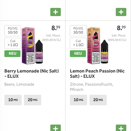
8.
8.
99
99
PG/VG
PG/VG
50/50
50/50
(899,00 €/1L)
(899,00 €/1L)
Coil
Coil
> 1.0Ω
> 1.0Ω
NEU
NEU
Berry Lemonade (Nic Salt)
Lemon Peach Passion (Nic
- ELUX
Salt) - ELUX
Beere, Limonade
Zitrone, Passionsfrucht,
Pfirsich
10
20
10
20
MG
MG
MG
MG