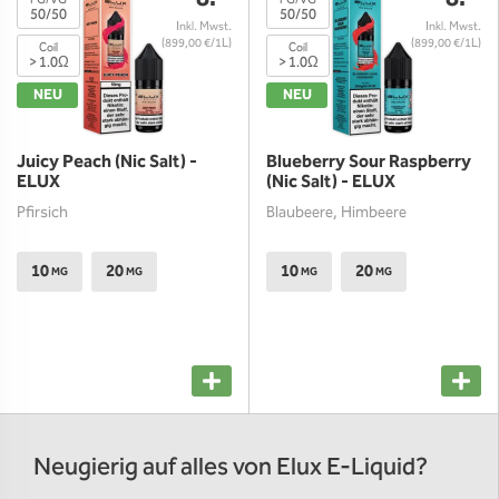
PG/VG
PG/VG
50/50
50/50
(899,00 €/1L)
(899,00 €/1L)
Coil
Coil
> 1.0Ω
> 1.0Ω
NEU
NEU
Juicy Peach (Nic Salt) -
Blueberry Sour Raspberry
ELUX
(Nic Salt) - ELUX
Pfirsich
Blaubeere, Himbeere
10
20
10
20
MG
MG
MG
MG
Neugierig auf alles von Elux E-Liquid?