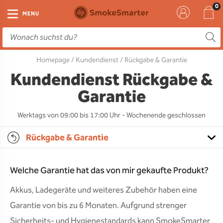
E-Zigarette
Zubehör
Einweg
Liquids
DIY
MENU
E-Zigaretten Starter-Sets
Einweg Vape
E-Liquid
Clearomizer
Aromen
Homepage
/
Kundendienst
/ Rückgabe & Garantie
Einweg
Einweg Pod
Aromen
Coils
Base
Kundendienst Rückgabe &
Pod Systeme
Einweg Pod Akku
Booster
Pods
RTA & RDA
Garantie
Clearomizer
Base
Driptips
Wick & Coils
Werktags von 09:00 bis 17:00 Uhr - Wochenende geschlossen
Rückgabe & Garantie
Coils
Akkus
Liquid Flaschen
Akkus
Ladegeräte
Welche Garantie hat das von mir gekaufte Produkt?
Ersatzgläser
Akkus, Ladegeräte und weiteres Zubehör haben eine
Garantie von bis zu 6 Monaten. Aufgrund strenger
Sonstiges
Sicherheits- und Hygienestandards kann SmokeSmarter