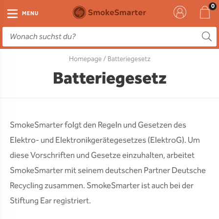
E-Zigarette
Zubehör
Einweg
Liquids
DIY
MENU
E-Zigaretten Starter-Sets
Einweg Vape
E-Liquid
Clearomizer
Aromen
Homepage
/ Batteriegesetz
Einweg
Einweg Pod
Aromen
Coils
Base
Batteriegesetz
Pod Systeme
Einweg Pod Akku
Booster
Pods
RTA & RDA
Clearomizer
Base
Driptips
Wick & Coils
SmokeSmarter folgt den Regeln und Gesetzen des
Coils
Akkus
Liquid Flaschen
Elektro- und Elektronikgerätegesetzes (ElektroG). Um
diese Vorschriften und Gesetze einzuhalten, arbeitet
Akkus
Ladegeräte
SmokeSmarter mit seinem deutschen Partner Deutsche
Ersatzgläser
Recycling zusammen. SmokeSmarter ist auch bei der
Stiftung Ear registriert.
Sonstiges