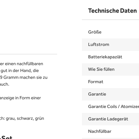
Technische Daten
Größe
Luftstrom
Batteriekapaziät
er einen nachfüllbaren
Wie Sie füllen
ut in der Hand, die
29 Gramm machen sie zu
Format
rauch.
Garantie
anzeige in Form einer
Garantie Coils / Atomize
ch: grau, schwarz, grün
Garantie Ladegerät
Nachfüllbar
-Set