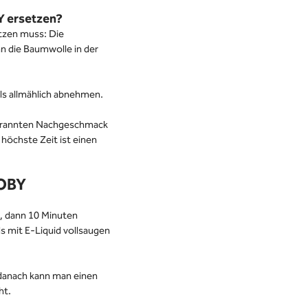
Y ersetzen?
tzen muss: Die
n die Baumwolle in der
ls allmählich abnehmen.
rbrannten Nachgeschmack
s höchste Zeit ist einen
 OBY
, dann 10 Minuten
s mit E-Liquid vollsaugen
 danach kann man einen
ht.