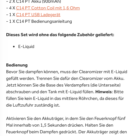
- 2 X C14 PT Akku (900mAh)
- 4 X
C14 PT Cotton Coil mit 1,6 Ohm
- 1 X
C14 PT USB Ladegerät
- 1 X C14 PT Bedienungsanleitung
Dieses Set wird ohne das folgende Zubehör geliefert:
E-Liquid
Bedienung
Bevor Sie dampfen können, muss der Clearomizer mit E-Liquid
gefüllt werden. Trennen Sie dafür den Clearomizer vom Akku.
Jetzt können Sie die Base des Verdampfers (die Unterseite)
abschrauben und den Tank mit E-Liquid füllen.
Hinweis
: Bitte
füllen Sie kein E-Liquid in das mittlere Röhrchen, da dieses für
die Luftzufuhr zuständig ist.
Aktivieren Sie den Akkuträger, in dem Sie den Feuerknopf fünf
Mal innerhalb von 1,5 Sekunden drücken. Halten Sie den
Feuerknopf beim Dampfen gedrückt. Der Akkuträger zeigt den