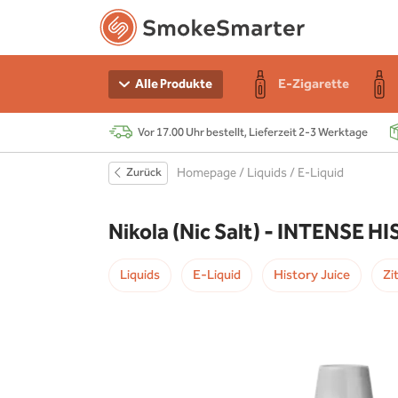
n Starter-Sets
e
r
E-Zigarette
Alle Produkte
Vor 17.00 Uhr bestellt, Lieferzeit 2-3 Werktage
e
 Akku
Zurück
Homepage
/
Liquids
/
E-Liquid
r
s
Nikola (Nic Salt) - INTENSE 
chen
Liquids
E-Liquid
History Juice
Zi
r