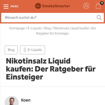
E-Zigarette
Zubehör
Einweg
Liquids
DIY
MENU
E-Zigaretten Starter-Sets
Einweg Vape
E-Liquid
Clearomizer
Aromen
Homepage
/
E-Liquids
/
Blog
/ Nikotinsalz Liquid kaufen: Der
Einweg
Einweg Pod
Aromen
Coils
Base
Ratgeber für Einsteiger
Pod Systeme
Einweg Pod Akku
Booster
Pods
RTA & RDA
Blog
E-Liquids
Clearomizer
Base
Driptips
Wick & Coils
Nikotinsalz Liquid
Coils
Akkus
Liquid Flaschen
kaufen: Der Ratgeber für
Einsteiger
Akkus
Ladegeräte
Ersatzgläser
Sonstiges
Koen