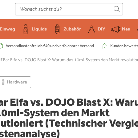
E-Zigarette
Zubehör
Einweg
Liquids
DIY
Einweg
Liquids
Zubehör
DIY
Neu
Versandkostenfrei ab €40 und verfolgbarer Versand
Kunden bewerten
lf Bar Elfa vs. DOJO Blast X: Warum das 10ml-System den Markt revolution
Hardware
Bar Elfa vs. DOJO Blast X: Wa
10ml-System den Markt
lutioniert (Technischer Vergl
stenanalyse)