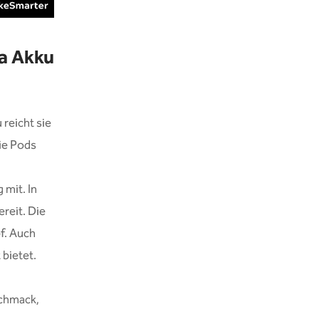
fa Akku
 reicht sie
Die Pods
 mit. In
reit. Die
f. Auch
 bietet.
chmack,