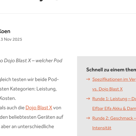
Koen
13 Nov 2025
so Dojo Blast X – welcher Pod
Schnell zu einem the
leich testen wir beide Pod-
Spezifikationen im Verg
sten Kategorien: Leistung,
vs. Dojo Blast X
 Kosten.
Runde 1: Leistung – Do
als auch die
Dojo Blast X
von
Elfbar Elfa Akku & Da
den beliebtesten Geräten auf
Runde 2: Geschmack –
 aber an unterschiedliche
Intensität