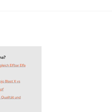
ma?
leich Elfbar Elfa
jo Blast X vs
mpf
 Qualität und