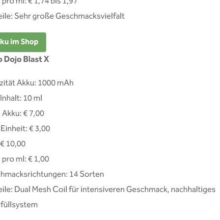
 pro ml: € 1,74 bis 1,97
eile: Sehr große Geschmacksvielfalt
ku im Shop
o
Dojo Blast X
zität Akku: 1000 mAh
nhalt: 10 ml
 Akku: € 7,00
Einheit: € 3,00
 € 10,00
 pro ml: € 1,00
hmacksrichtungen: 14 Sorten
eile: Dual Mesh Coil für intensiveren Geschmack, nachhaltiges
füllsystem