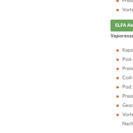
Preis
Vort
ELFA Ak
Vaporess
Kapa
Pod-I
Preis
Coil-
Pod:
Preis
Gesc
Vort
Nach