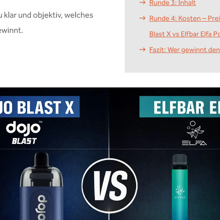
Runde 3: Inhalt
 klar und objektiv, welches
Runde 4: Kosten – Prei
ewinnt.
Blast X vs Elfbar Elfa 
Fazit: Wer gewinnt den