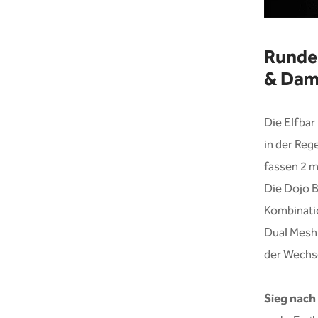
Runde 
& Dam
Die Elfbar
in der Reg
fassen 2 m
Die Dojo B
Kombinatio
Dual Mesh 
der Wechse
Sieg nach