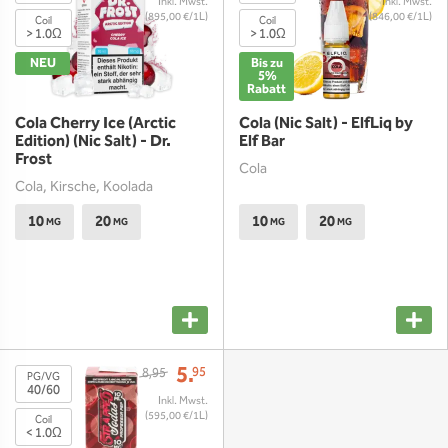
(895,00 €/1L)
(846,00 €/1L)
Coil
Coil
> 1.0Ω
> 1.0Ω
NEU
Bis zu
5%
Rabatt
Cola Cherry Ice (Arctic
Cola (Nic Salt) - ElfLiq by
Edition) (Nic Salt) - Dr.
Elf Bar
Frost
Cola
Cola, Kirsche, Koolada
10
20
10
20
MG
MG
MG
MG
5.
95
8,95
PG/VG
40/60
(595,00 €/1L)
Coil
< 1.0Ω