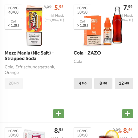
5.
7.
95
99
8,95
PG/VG
PG/VG
40/60
50/50
(595,00 €/1L)
(799,00 €/1L)
Coil
Coil
< 1.0Ω
> 1.0Ω
Mezz Mania (Nic Salt) -
Cola - ZAZO
Strapped Soda
Cola
Cola, Erfrischungsgetränk,
Orange
20
4
8
12
MG
MG
MG
MG
8.
8.
95
46
9,95
PG/VG
PG/VG
ab
50/50
50/50