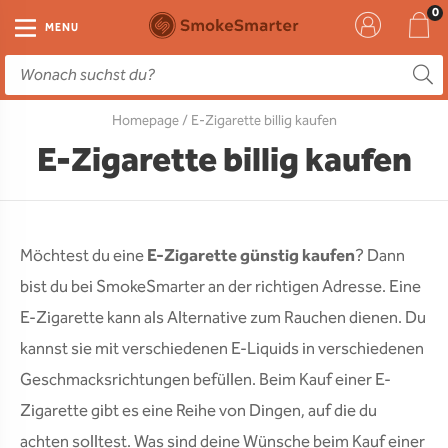
E-Zigarette
Zubehör
Einweg
Liquids
DIY
MENU
E-Zigaretten Starter-Sets
Einweg Vape
E-Liquid
Clearomizer
Aromen
Homepage
/ E-Zigarette billig kaufen
Einweg
Einweg Pod
Aromen
Coils
Base
E-Zigarette billig kaufen
Pod Systeme
Einweg Pod Akku
Booster
Pods
RTA & RDA
Clearomizer
Base
Driptips
Wick & Coils
Möchtest du eine
E-Zigarette günstig kaufen
? Dann
Coils
Akkus
Liquid Flaschen
bist du bei SmokeSmarter an der richtigen Adresse. Eine
E-Zigarette kann als Alternative zum Rauchen dienen. Du
Akkus
Ladegeräte
kannst sie mit verschiedenen E-Liquids in verschiedenen
Ersatzgläser
Geschmacksrichtungen befüllen. Beim Kauf einer E-
Zigarette gibt es eine Reihe von Dingen, auf die du
Sonstiges
achten solltest. Was sind deine Wünsche beim Kauf einer