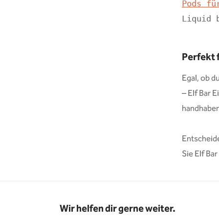
Pods fü
Liquid 
Perfekt 
Egal, ob d
– Elf Bar 
handhaben 
Entscheide
Sie Elf Ba
Wir helfen dir gerne weiter.