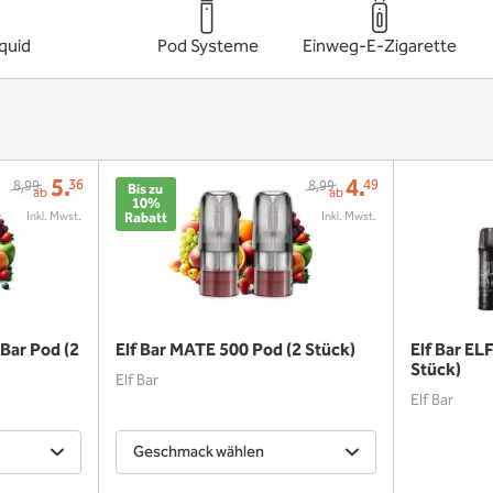
iquid
Pod Systeme
Einweg-E-Zigarette
5.
4.
36
49
8,99
8,99
Bis zu
ab
ab
10%
Rabatt
 Bar Pod (2
Elf Bar MATE 500 Pod (2 Stück)
Elf Bar EL
Stück)
Elf Bar
Elf Bar
Geschmack wählen