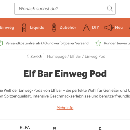
E-Zigarette
Zubehör
Einweg
Liquids
DIY
Einweg
Liquids
Zubehör
DIY
Neu
Versandkostenfrei ab €40 und verfolgbarer Versand
Kunden bewerten
Zurück
Homepage
/
Elf Bar
/ Einweg Pod
Elf Bar Einweg Pod
ie Welt der Einweg-Pods von Elf Bar – die perfekte Wahl für Genießer und 
en Spitzenqualität, intensive Geschmackserlebnisse und benutzerfreundli
Mehr Info
ELFA