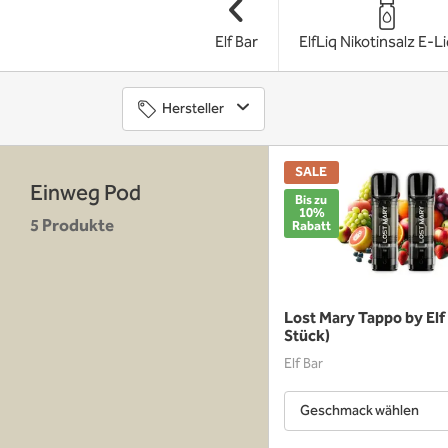
Elf Bar
ElfLiq Nikotinsalz E-L
Hersteller
SALE
Einweg Pod
Bis zu
10%
5 Produkte
Rabatt
Lost Mary Tappo by Elf
Stück)
Elf Bar
Geschmack wählen