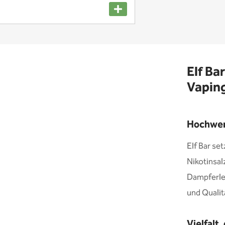
Elf Ba
Vaping
Hochwert
Elf Bar se
Nikotinsal
Dampferleb
und Qualit
Vielfalt,