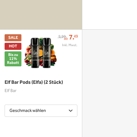
7.
49
9,99
SALE
ab
HOT
Bis zu
11%
Rabatt
Elf Bar Pods (Elfa) (2 Stück)
Elf Bar
Geschmack wählen