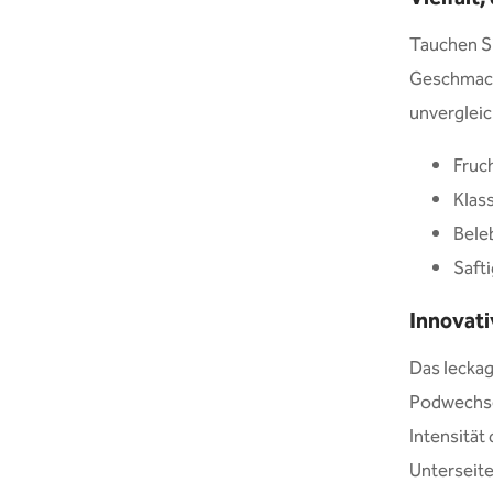
Tauchen Si
Geschmacks
unvergleic
Fruc
Klas
Bele
Saft
Innovati
Das lecka
Podwechsel
Intensität
Unterseite