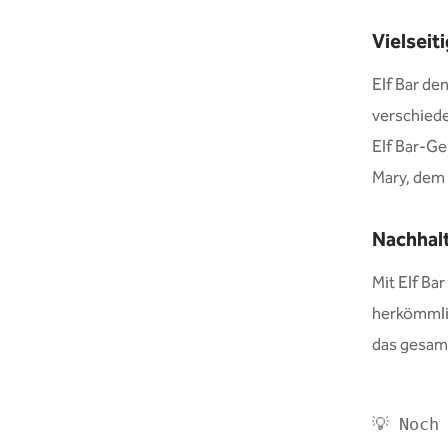
Vielseit
Elf Bar den
verschiede
Elf Bar-G
Mary, dem 
Nachhalt
Mit Elf Ba
herkömmli
das gesamt
💡 Noch