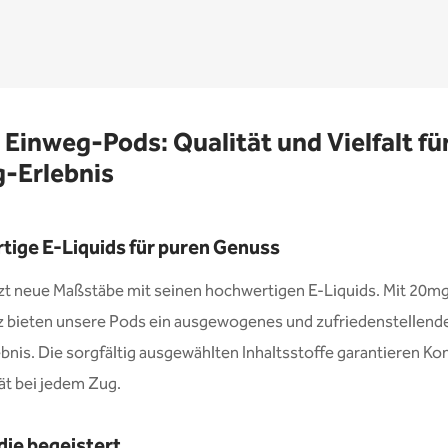
r Einweg-Pods: Qualität und Vielfalt für
-Erlebnis
ige E-Liquids für puren Genuss
tzt neue Maßstäbe mit seinen hochwertigen E-Liquids. Mit 20m
z bieten unsere Pods ein ausgewogenes und zufriedenstellend
nis. Die sorgfältig ausgewählten Inhaltsstoffe garantieren Ko
ät bei jedem Zug.
 die begeistert