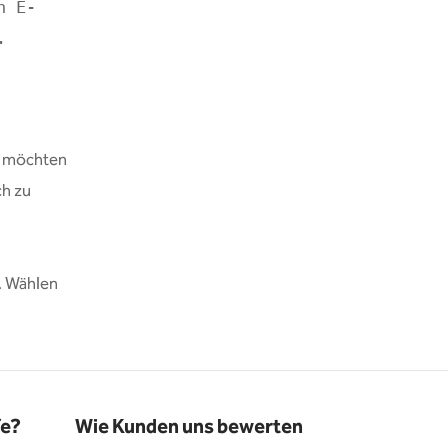
n E-
.
n möchten
ch zu
. Wählen
fe?
Wie Kunden uns bewerten