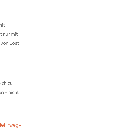
mit
t nur mit
 von Lost
ich zu
n – nicht
Mehrweg-