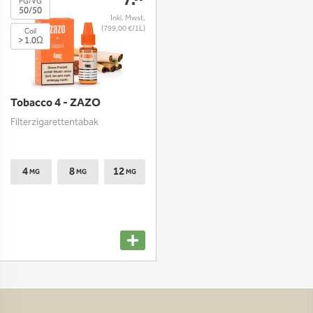
7.
PG/VG
50/50
(799,00 €/1L)
Coil
> 1.0Ω
Tobacco 4 - ZAZO
Filterzigarettentabak
4
8
12
MG
MG
MG