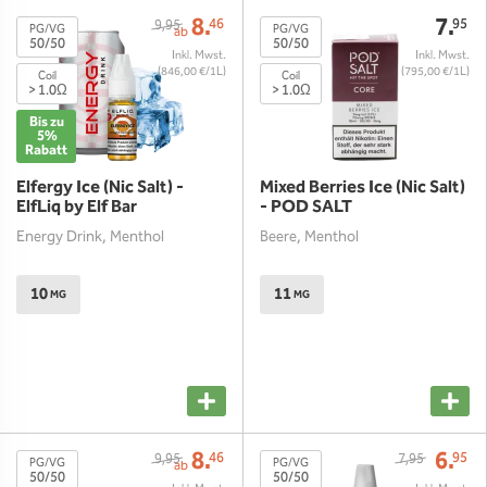
8.
7.
46
95
9,95
PG/VG
PG/VG
ab
50/50
50/50
(846,00 €/1L)
(795,00 €/1L)
Coil
Coil
> 1.0Ω
> 1.0Ω
Bis zu
5%
Rabatt
Elfergy Ice (Nic Salt) -
Mixed Berries Ice (Nic Salt)
ElfLiq by Elf Bar
- POD SALT
Energy Drink, Menthol
Beere, Menthol
10
11
MG
MG
8.
6.
46
95
9,95
7,95
PG/VG
PG/VG
ab
50/50
50/50