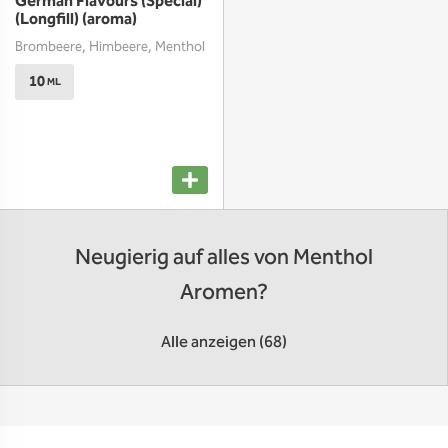
German Flavours (Special)
(Longfill) (aroma)
Brombeere, Himbeere, Menthol
10
ML
Neugierig auf alles von Menthol
Aromen?
Alle anzeigen (68)