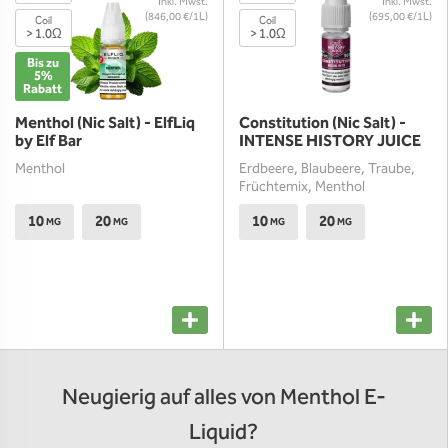
(846,00 €/1L)
(695,00 €/1L)
Coil
Coil
> 1.0Ω
> 1.0Ω
Bis zu
5%
Rabatt
Menthol (Nic Salt) - ElfLiq
Constitution (Nic Salt) -
by Elf Bar
INTENSE HISTORY JUICE
Menthol
Erdbeere, Blaubeere, Traube,
Früchtemix, Menthol
10
20
10
20
MG
MG
MG
MG
Neugierig auf alles von Menthol E-
Liquid?