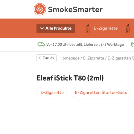
n Starter-Sets
e
r
E-Zigarette
Alle Produkte
Vor 17.00 Uhr bestellt, Lieferzeit 2-3 Werktage
e
 Akku
Zurück
Homepage
/
E-Zigarette
/
E-Zigaretten S
r
s
Eleaf iStick T80 (2ml)
chen
E-Zigarette
E-Zigaretten Starter-Sets
r