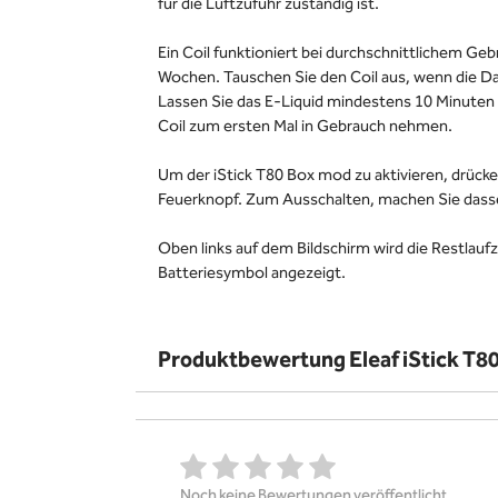
für die Luftzufuhr zuständig ist.
Ein Coil funktioniert bei durchschnittlichem Gebr
Wochen. Tauschen Sie den Coil aus, wenn die D
Lassen Sie das E-Liquid mindestens 10 Minuten 
Coil zum ersten Mal in Gebrauch nehmen.
Um der iStick T80 Box mod zu aktivieren, drücke
Feuerknopf. Zum Ausschalten, machen Sie dass
Oben links auf dem Bildschirm wird die Restlaufz
Batteriesymbol angezeigt.
Produktbewertung Eleaf iStick T80
Noch keine Bewertungen veröffentlicht