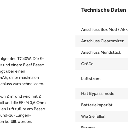
Technische Daten
Anschluss Box Mod / Akk
Anschluss Clearomizer
Anschluss Mundstück
hfolger des TC40W. Die E-
Größe
er und einem Eleaf Pesso
ügt über einen
mAh, einer maximalen
Luftstrom
chluss zum schnelladen.
Hat Bypass mode
von 2 ml und wird mit 2
Coil und die EF-M 0,6 Ohm
Batteriekapaziät
ellen Luftzufuhr am Pesso
e Mund-zu-Lungen-
Wie Sie füllen
en befüllt werden.