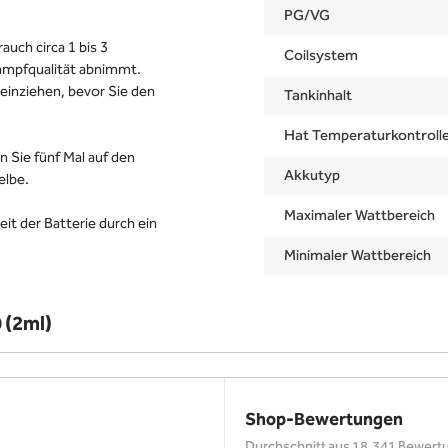
PG/VG
auch circa 1 bis 3
Coilsystem
ampfqualität abnimmt.
einziehen, bevor Sie den
Tankinhalt
Hat Temperaturkontroll
n Sie fünf Mal auf den
Akkutyp
elbe.
Maximaler Wattbereich
eit der Batterie durch ein
Minimaler Wattbereich
 (2ml)
Shop-Bewertungen
Durchschnitt aus 18.341 Bewert