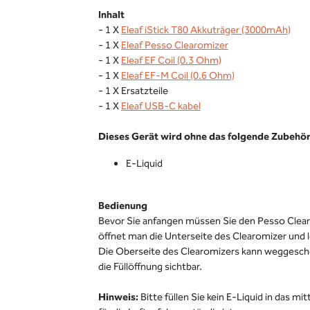
Inhalt
- 1 X
Eleaf iStick T80 Akkuträger (3000mAh)
- 1 X
Eleaf Pesso Clearomizer
- 1 X
Eleaf EF Coil (0.3 Ohm)
- 1 X
Eleaf EF-M Coil (0.6 Ohm)
- 1 X Ersatzteile
- 1 X
Eleaf USB-C kabel
Dieses Gerät wird ohne das folgende Zubehör 
E-Liquid
Bedienung
Bevor Sie anfangen müssen Sie den Pesso Clear
öffnet man die Unterseite des Clearomizer und l
Die Oberseite des Clearomizers kann weggesch
die Füllöffnung sichtbar.
Hinweis:
Bitte füllen Sie kein E-Liquid in das mi