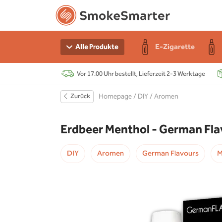
n Starter-Sets
e
r
E-Zigarette
Alle Produkte
Vor 17.00 Uhr bestellt, Lieferzeit 2-3 Werktage
e
 Akku
Zurück
Homepage
/
DIY
/
Aromen
r
s
Erdbeer Menthol - German Flav
chen
DIY
Aromen
German Flavours
M
r