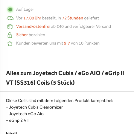
Auf Lager
Vor
17.00 Uhr
bestellt, in
72 Stunden
geliefert
Versandkostenfrei
ab €40 und verfolgbarer Versand
Sicher
bezahlen
Kunden bewerten uns mit
9.7
von 10 Punkten
Alles zum Joyetech Cubis / eGo AIO / eGrip II
VT (SS316) Coils (5 Stück)
Diese Coils sind mit dem folgenden Produkt kompatibel:
- Joyetech Cubis Clearomizer
- Joyetech eGo Aio
- eGrip 2 VT
Inhalt