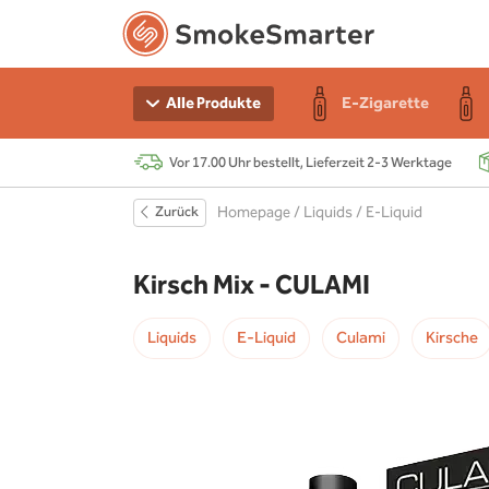
n Starter-Sets
e
r
E-Zigarette
Alle Produkte
Vor 17.00 Uhr bestellt, Lieferzeit 2-3 Werktage
e
 Akku
Zurück
Homepage
/
Liquids
/
E-Liquid
r
s
Kirsch Mix - CULAMI
chen
Liquids
E-Liquid
Culami
Kirsche
r