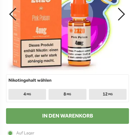
Nikotingehalt wählen
4
8
12
MG
MG
MG
IN DEN WARENKORB
Auf Lager