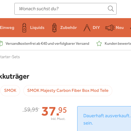
E-Zigarette
Zubehör
Einweg
Liquids
DIY
Einweg
Liquids
Zubehör
DIY
Neu
Versandkostenfrei ab €40 und verfolgbarer Versand
Kunden bewerten
tarter-Sets
kkuträger
SMOK
SMOK Majesty Carbon Fiber Box Mod Teile
37.
95
59,95
Dauerhaft ausverkauft.
sein.