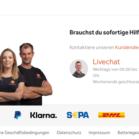
Brauchst du sofortige Hil
Kontaktiere unseren
Kundendie
Livechat
Werktags von 09.00 bis
Uhr
Wochenende geschloss
ne Geschäftsbedingungen
Datenschutz
Impressum
Batterieges