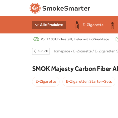
n Starter-Sets
e
r
E-Zigarette
Alle Produkte
Vor 17.00 Uhr bestellt, Lieferzeit 2-3 Werktage
e
 Akku
Zurück
Homepage
/
E-Zigarette
/
E-Zigaretten S
r
s
SMOK Majesty Carbon Fiber A
chen
E-Zigarette
E-Zigaretten Starter-Sets
r