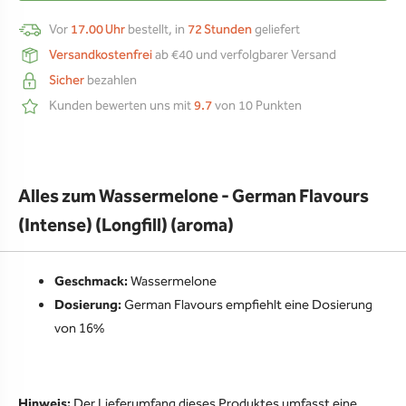
Vor
17.00 Uhr
bestellt, in
72 Stunden
geliefert
Versandkostenfrei
ab €40 und verfolgbarer Versand
Sicher
bezahlen
Kunden bewerten uns mit
9.7
von 10 Punkten
Alles zum Wassermelone - German Flavours
(Intense) (Longfill) (aroma)
Geschmack:
Wassermelone
Dosierung:
German Flavours empfiehlt eine Dosierung
von 16%
Hinweis:
Der Lieferumfang dieses Produktes umfasst eine