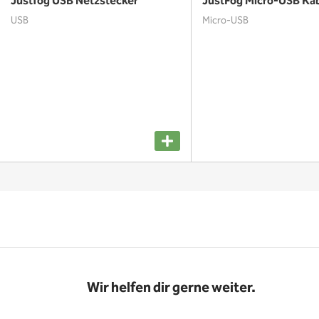
Justfog USB Netzstecker
JustFog Micro-USB Ka
USB
Micro-USB
Wir helfen dir gerne weiter.