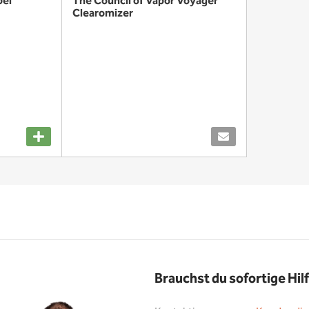
bel
The Council of Vapor Voyager
Clearomizer
Brauchst du sofortige Hil