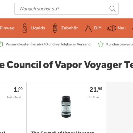
E-Zigarette
Zubehör
Einweg
Liquids
DIY
Einweg
Liquids
Zubehör
DIY
Neu
Versandkostenfrei ab €40 und verfolgbarer Versand
Kunden bewerten
e Council of Vapor Voyager Te
1.
21.
00
95