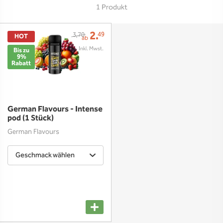
1 Produkt
2.
49
3,70
HOT
ab
Bis zu
9%
Rabatt
German Flavours - Intense
pod (1 Stück)
German Flavours
Geschmack wählen