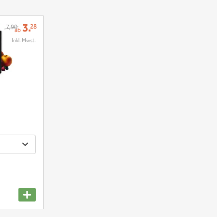
3.
28
7,90
ab