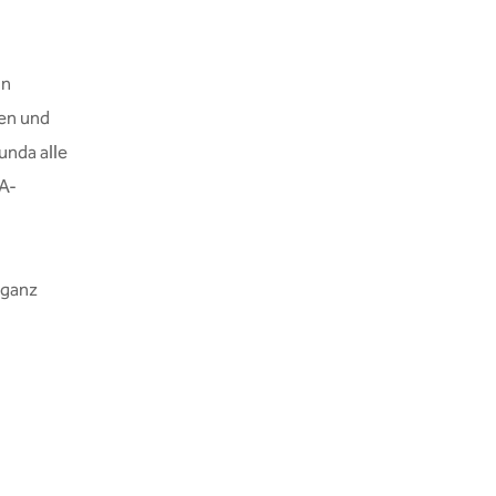
in
hen und
nda alle
A-
 ganz