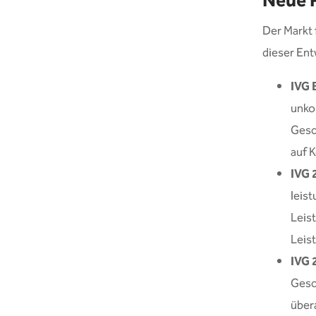
Neue 
Der Markt 
dieser Ent
IVG 
unko
Gesc
auf 
IVG 
leist
Leis
Leist
IVG 
Gesc
übera