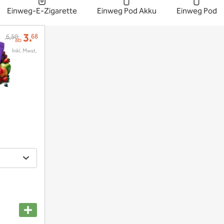
Einweg-E-Zigarette
Einweg Pod Akku
Einweg Pod
3.
68
6,50
ab