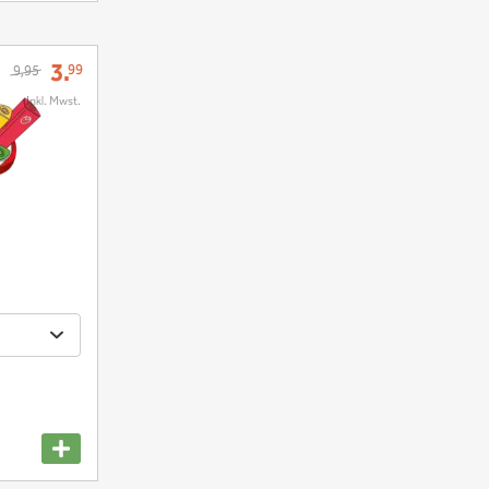
3.
99
9,95