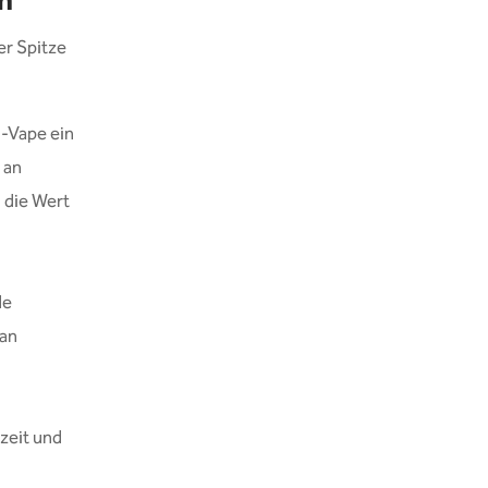
n
er Spitze
g-Vape ein
 an
 die Wert
de
 an
zeit und