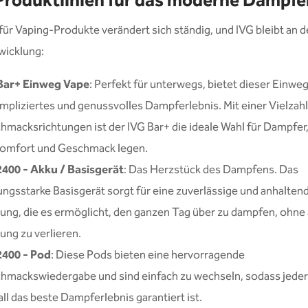
Produktlinien für das moderne Dampfe
für Vaping-Produkte verändert sich ständig, und IVG bleibt an d
wicklung:
Bar+ Einweg Vape
: Perfekt für unterwegs, bietet dieser Einwe
mpliziertes und genussvolles Dampferlebnis. Mit einer Vielzahl
hmacksrichtungen ist der IVG Bar+ die ideale Wahl für Dampfer,
Komfort und Geschmack legen.
2400 - Akku / Basisgerät
: Das Herzstück des Dampfens. Das
ungsstarke Basisgerät sorgt für eine zuverlässige und anhalten
tung, die es ermöglicht, den ganzen Tag über zu dampfen, ohne
ung zu verlieren.
2400 - Pod
: Diese Pods bieten eine hervorragende
hmackswiedergabe und sind einfach zu wechseln, sodass jeder
ll das beste Dampferlebnis garantiert ist.