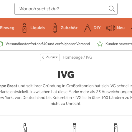
E-Zigarette
Zubehör
Einweg
Liquids
DIY
Einweg
Liquids
Zubehör
DIY
Neu
Versandkostenfrei ab €40 und verfolgbarer Versand
Kunden bewerten
Zurück
Homepage
/ IVG
IVG
Vape Great
und seit ihrer Gründung in Großbritannien hat sich IVG schnell z
arke entwickelt. Inzwischen hat diese Marke mehr als 25 Auszeichnungen
w York, von Deutschland bis Kolumbien - IVG ist in über 100 Ländern zu
nicht zu Unrecht!