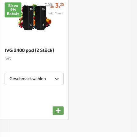
3.
28
7,90
Bis zu
ab
9%
Rabatt
IVG 2400 pod (2 Stück)
IVG
Geschmack wählen