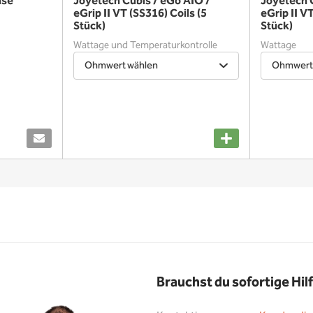
ase
Joyetech Cubis / eGo AIO /
Joyetech 
eGrip II VT (SS316) Coils (5
eGrip II V
Stück)
Stück)
Wattage und Temperaturkontrolle
Wattage
Ohmwert wählen
Ohmwert
Brauchst du sofortige Hil