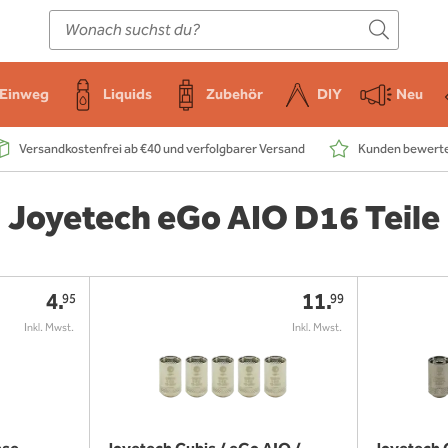
E-Zigarette
Zubehör
Einweg
Liquids
DIY
Einweg
Liquids
Zubehör
DIY
Neu
Versandkostenfrei ab €40 und verfolgbarer Versand
Kunden bewerten
Joyetech eGo AIO D16 Teile
4.
11.
95
99