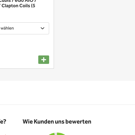
Cubis / eGo AIO /
T Clapton Coils (5
 wählen
fe?
Wie Kunden uns bewerten