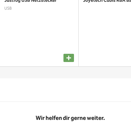
Justfog USB Netzstecker
Joyetech Cubis RBA B
USB
Wir helfen dir gerne weiter.