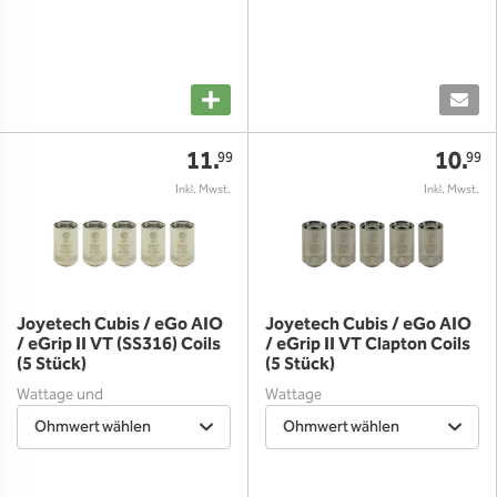
11.
10.
99
99
Joyetech Cubis / eGo AIO
Joyetech Cubis / eGo AIO
/ eGrip II VT (SS316) Coils
/ eGrip II VT Clapton Coils
(5 Stück)
(5 Stück)
Wattage und
Wattage
Temperaturkontrolle
Ohmwert wählen
Ohmwert wählen