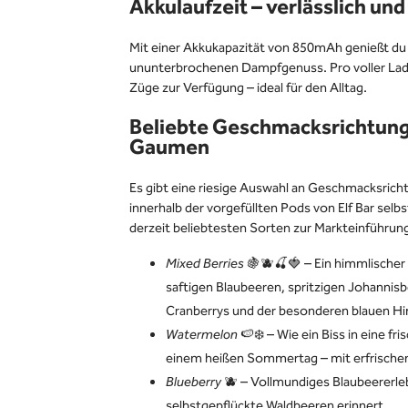
Akkulaufzeit – verlässlich un
Mit einer Akkukapazität von 850mAh genießt du
ununterbrochenen Dampfgenuss. Pro voller Lad
Züge zur Verfügung – ideal für den Alltag.
Beliebte Geschmacksrichtung
Gaumen
Es gibt eine riesige Auswahl an Geschmacksricht
innerhalb der vorgefüllten Pods von Elf Bar selbst
derzeit beliebtesten Sorten zur Markteinführung
Mixed Berries
🍇🫐🍒🍓 – Ein himmlische
saftigen Blaubeeren, spritzigen Johannis
Cranberrys und der besonderen blauen H
Watermelon
🍉❄️ – Wie ein Biss in eine f
einem heißen Sommertag – mit erfrische
Blueberry
🫐 – Vollmundiges Blaubeererleb
selbstgepflückte Waldbeeren erinnert.