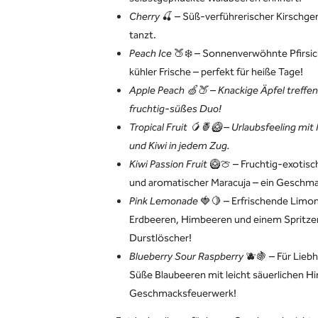
Cherry
🍒 – Süß-verführerischer Kirschge
tanzt.
Peach Ice
🍑❄️ – Sonnenverwöhnte Pfirsi
kühler Frische – perfekt für heiße Tage!
Apple Peach 🍏🍑 – Knackige Äpfel treffen 
fruchtig-süßes Duo!
Tropical Fruit 🥭🍍🥝 – Urlaubsfeeling mi
und Kiwi in jedem Zug.
Kiwi Passion Fruit
🥝🍈 – Fruchtig-exotisc
und aromatischer Maracuja – ein Geschma
Pink Lemonade
🍓🍋 – Erfrischende Limon
Erdbeeren, Himbeeren und einem Spritzer
Durstlöscher!
Blueberry Sour Raspberry
🫐🍇 – Für Lieb
Süße Blaubeeren mit leicht säuerlichen H
Geschmacksfeuerwerk!