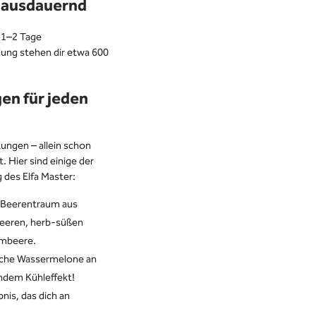
d ausdauernd
 1–2 Tage
ung stehen dir etwa 600
en für jeden
ungen – allein schon
. Hier sind einige der
 des Elfa Master:
r Beerentraum aus
beeren, herb-süßen
imbeere.
rische Wassermelone an
ndem Kühleffekt!
nis, das dich an