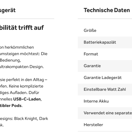
sgerät
Technische Daten
ität trifft auf
Größe
Batteriekapaziät
von herkömmlichen
 umsteigen möchtest: Die
Format
 Bedienung,
Garantie
 ultrakompakten Design.
Garantie Ladegerät
ie perfekt in den Alltag –
pfen. Keine komplizierte
Einstellbare Watt Zahl
iges Aufladen. Dafür
chnelles
USB-C-Laden
,
Interne Akku
ibler Pods
.
Verwendet eine separat
esigns: Black Knight, Dark
Hersteller
nk.