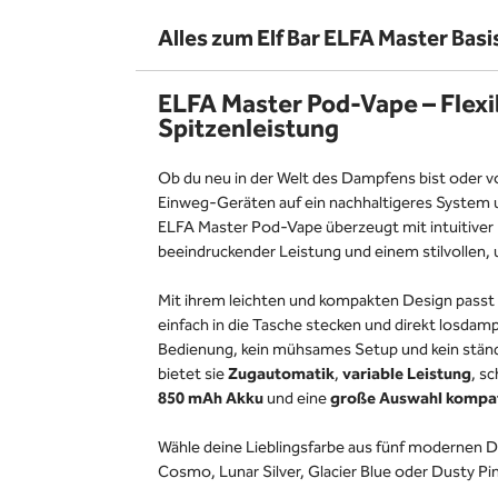
Alles zum Elf Bar ELFA Master Basi
ELFA Master Pod-Vape – Flexibil
Spitzenleistung
Ob du neu in der Welt des Dampfens bist oder 
Einweg-Geräten auf ein nachhaltigeres System
ELFA Master Pod-Vape überzeugt mit intuitiver
beeindruckender Leistung und einem stilvollen,
Mit ihrem leichten und kompakten Design passt s
einfach in die Tasche stecken und direkt losdam
Bedienung, kein mühsames Setup und kein ständ
bietet sie
Zugautomatik
,
variable Leistung
, s
850 mAh Akku
und eine
große Auswahl kompat
Wähle deine Lieblingsfarbe aus fünf modernen D
Cosmo, Lunar Silver, Glacier Blue oder Dusty Pi