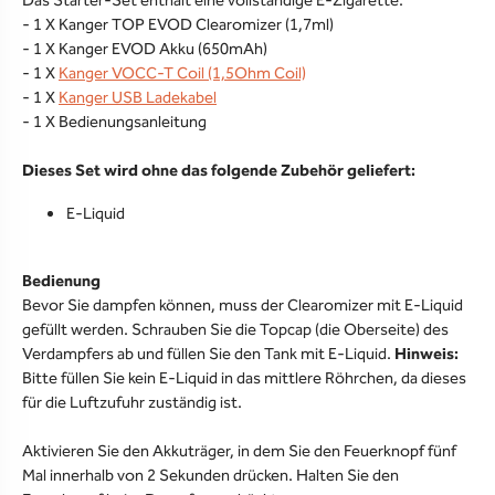
Das Starter-Set enthält eine vollständige E-Zigarette.
- 1 X Kanger TOP EVOD Clearomizer (1,7ml)
- 1 X Kanger EVOD Akku (650mAh)
- 1 X
Kanger VOCC-T Coil (1,5Ohm Coil)
- 1 X
Kanger USB Ladekabel
- 1 X Bedienungsanleitung
Dieses Set wird ohne das folgende Zubehör geliefert:
E-Liquid
Bedienung
Bevor Sie dampfen können, muss der Clearomizer mit E-Liquid
gefüllt werden. Schrauben Sie die Topcap (die Oberseite) des
Verdampfers ab und füllen Sie den Tank mit E-Liquid.
Hinweis:
Bitte füllen Sie kein E-Liquid in das mittlere Röhrchen, da dieses
für die Luftzufuhr zuständig ist.
Aktivieren Sie den Akkuträger, in dem Sie den Feuerknopf fünf
Mal innerhalb von 2 Sekunden drücken. Halten Sie den