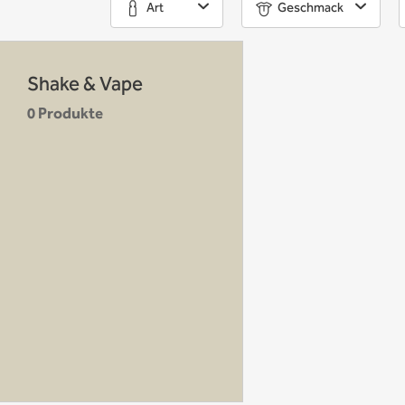
Art
Geschmack
Shake & Vape
0 Produkte