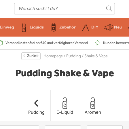
E-Zigarette
Zubehör
Einweg
Liquids
DIY
Einweg
Liquids
Zubehör
DIY
Neu
Versandkostenfrei ab €40 und verfolgbarer Versand
Kunden bewerten
Zurück
Homepage
/
Pudding
/ Shake & Vape
Pudding Shake & Vape
Pudding
E-Liquid
Aromen