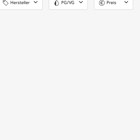
Hersteller
PG/VG
Preis