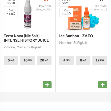
PG/VG
PG/VG
50/50
50/50
(695,00 €/1L)
(799,00 €/1L)
Coil
Coil
> 1.0Ω
> 1.0Ω
Terra Nova (Nic Salt) -
Ice Bonbon - ZAZO
INTENSE HISTORY JUICE
Menthol, Süßigkeit
Zitrone, Minze, Süßigkeit
5
10
20
4
8
12
MG
MG
MG
MG
MG
MG