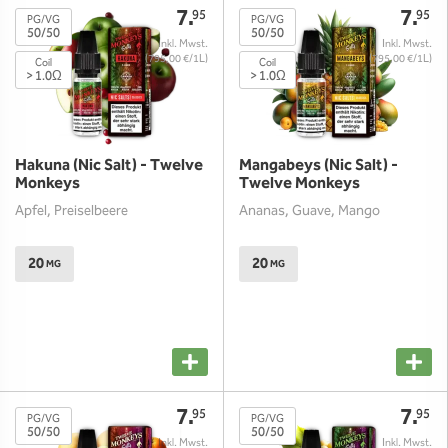
7.
7.
95
95
PG/VG
PG/VG
50/50
50/50
(795,00 €/1L)
(795,00 €/1L)
Coil
Coil
> 1.0Ω
> 1.0Ω
Hakuna (Nic Salt) - Twelve
Mangabeys (Nic Salt) -
Monkeys
Twelve Monkeys
Apfel, Preiselbeere
Ananas, Guave, Mango
20
20
MG
MG
7.
7.
95
95
PG/VG
PG/VG
50/50
50/50