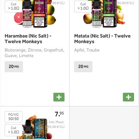
(795,00 €/1L)
(795,00 €/1L)
Coil
Coil
> 1.0Ω
> 1.0Ω
Harambae (Nic Salt) -
Matata (Nic Salt) - Twelve
Twelve Monkeys
Monkeys
Blutorange, Zitrone, Grapefruit,
Apfel, Traube
Guave, Limette
20
20
MG
MG
7.
95
PG/VG
50/50
(795,00 €/1L)
Coil
> 1.0Ω