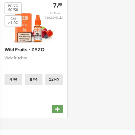
7.
99
PG/VG
50/50
(799,00 €/1L)
Coil
> 1.0Ω
Wild Fruits - ZAZO
Waldfrüchte
4
8
12
MG
MG
MG