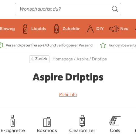
E-Zigarette
Zubehör
Einweg
Liquids
DIY
Einweg
Liquids
Zubehör
DIY
Neu
Versandkostenfrei ab €40 und verfolgbarer Versand
Kunden bewerten
Zurück
Homepage
/
Aspire
/ Driptips
Aspire Driptips
Mehr Info
E-zigarette
Boxmods
Clearomizer
Coils