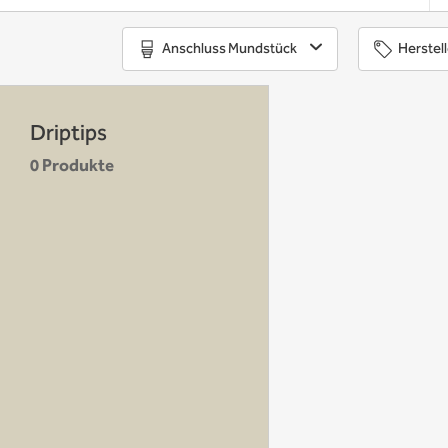
Anschluss Mundstück
Herstell
Driptips
0 Produkte