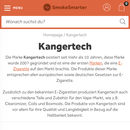
E-Zigarette
Zubehör
Einweg
Liquids
DIY
MENU
E-Zigaretten Starter-Sets
Einweg Vape
E-Liquid
Clearomizer
Aromen
Homepage
/ Kangertech
Einweg
Einweg Pod
Aromen
Coils
Base
Kangertech
Pod Systeme
Einweg Pod Akku
Booster
Pods
RTA & RDA
Die Marke
Kangertech
existiert seit mehr als 10 Jahren, diese Marke
wurde 2007 gegründet und ist eine der ersten
Marken
, die eine
E-
Clearomizer
Base
Driptips
Wick & Coils
Zigarette
auf den Markt brachte. Die Produkte dieser Marke
entsprechen allen europäischen sowie deutschen Gesetzen zur E-
Coils
Akkus
Liquid Flaschen
Zigarette.
Zusätzlich zu den bekannten E-Zigaretten produziert Kangertech auch
Akkus
Ladegeräte
verschiedene Teile und Zubehör für den Vape-Markt, wie z.B.
Clearomizer, Coils und Boxmods. Die Produkte von Kangertech sind
Ersatzgläser
vor allem für ihre Qualität und Langlebigkeit in Bezug auf die
Haltbarkeit bekannt.
Sonstiges