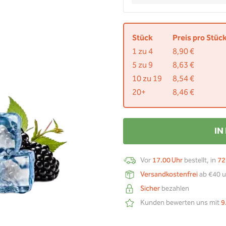
Stück
Preis pro Stüc
1 zu 4
8,90 €
5 zu 9
8,63 €
10 zu 19
8,54 €
20+
8,46 €
IN
Vor
17.00 Uhr
bestellt, in
72
Versandkostenfrei
ab €40 u
Sicher
bezahlen
Kunden bewerten uns mit
9