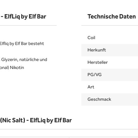
- ElfLiq by Elf Bar
Technische Daten
Coil
lfliq by Elf Bar besteht
Herkunft
 Glyzerin, natürliche und
Hersteller
onal) Nikotin
PG/VG
Art
Geschmack
ic Salt) - ElfLiq by Elf Bar