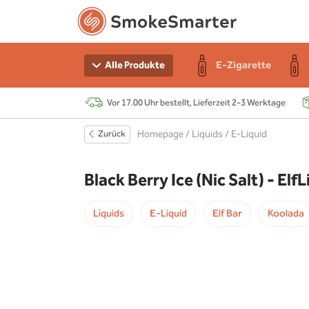
n Starter-Sets
e
r
E-Zigarette
Alle Produkte
Vor 17.00 Uhr bestellt, Lieferzeit 2-3 Werktage
e
 Akku
Zurück
Homepage
/
Liquids
/
E-Liquid
r
s
Black Berry Ice (Nic Salt) - ElfL
chen
Liquids
E-Liquid
Elf Bar
Koolada
r