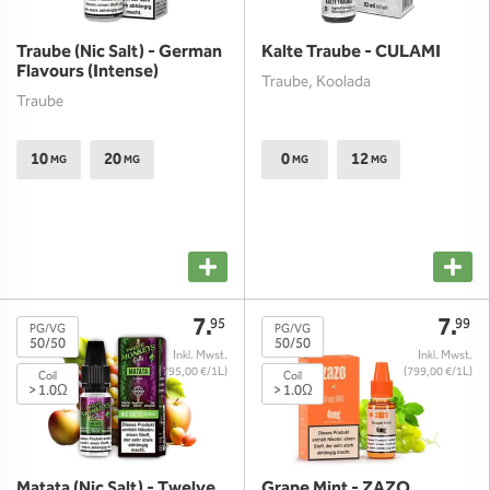
Traube (Nic Salt) - German
Kalte Traube - CULAMI
Flavours (Intense)
Traube, Koolada
Traube
10
20
0
12
MG
MG
MG
MG
NIKOTINFREI
7.
7.
95
99
PG/VG
PG/VG
50/50
50/50
(795,00 €/1L)
(799,00 €/1L)
Coil
Coil
> 1.0Ω
> 1.0Ω
Matata (Nic Salt) - Twelve
Grape Mint - ZAZO