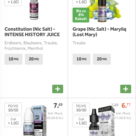
> 1.0Ω
> 1.0Ω
Bis zu
8%
Rabatt
Constitution (Nic Salt) -
Grape (Nic Salt) - Maryliq
INTENSE HISTORY JUICE
(Lost Mary)
Erdbeere, Blaubeere, Traube,
Traube
Früchtemix, Menthol
10
20
10
20
MG
MG
MG
MG
7.
6.
49
77
7,95
PG/VG
PG/VG
50/50
50/50
(749,00 €/1L)
(677,00 €/1L)
Coil
Coil
> 1.0Ω
> 1.0Ω