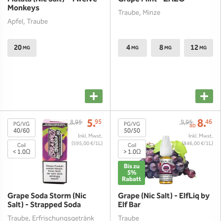
Monkeys
Traube, Minze
Apfel, Traube
20
4
8
12
MG
MG
MG
MG
5.
8.
95
46
8,95
9,95
PG/VG
PG/VG
ab
40/60
50/50
(595,00 €/1L)
(846,00 €/1L)
Coil
Coil
< 1.0Ω
> 1.0Ω
Bis zu
5%
Rabatt
Grape Soda Storm (Nic
Grape (Nic Salt) - ElfLiq by
Salt) - Strapped Soda
Elf Bar
Traube, Erfrischungsgetränk
Traube