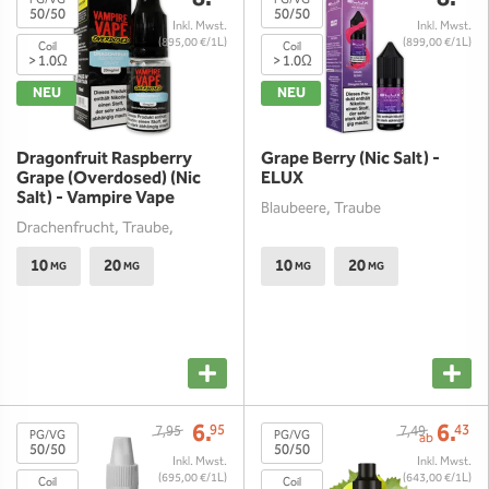
PG/VG
PG/VG
50/50
50/50
(895,00 €/1L)
(899,00 €/1L)
Coil
Coil
> 1.0Ω
> 1.0Ω
NEU
NEU
Dragonfruit Raspberry
Grape Berry (Nic Salt) -
Grape (Overdosed) (Nic
ELUX
Salt) - Vampire Vape
Blaubeere, Traube
Drachenfrucht, Traube,
Himbeere
10
20
10
20
MG
MG
MG
MG
6.
6.
95
43
7,95
7,49
PG/VG
PG/VG
ab
50/50
50/50
(695,00 €/1L)
(643,00 €/1L)
Coil
Coil