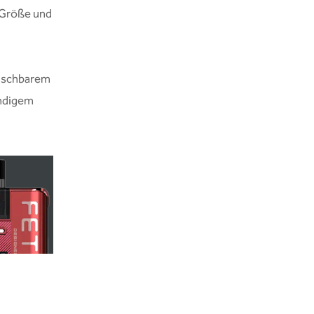
r Größe und
auschbarem
ändigem