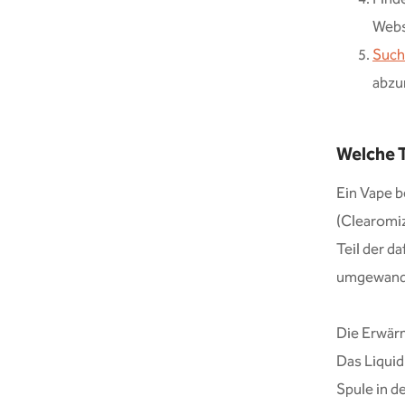
Webs
Such
abzu
Welche T
Ein Vape b
(Clearomi
Teil der d
umgewande
Die Erwärm
Das Liquid
Spule in d