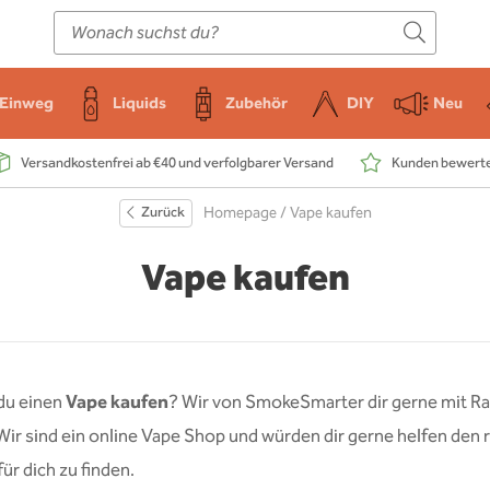
E-Zigarette
Zubehör
Einweg
Liquids
DIY
Einweg
Liquids
Zubehör
DIY
Neu
Versandkostenfrei ab €40 und verfolgbarer Versand
Kunden bewerten
Zurück
Homepage
/ Vape kaufen
Vape kaufen
du einen
Vape
kaufen
? Wir von SmokeSmarter dir gerne mit Ra
 Wir sind ein online Vape Shop und würden dir gerne helfen den 
für dich zu finden.