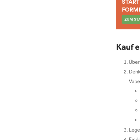
Kauf e
Über
Denk
Vape
Lege 
Find