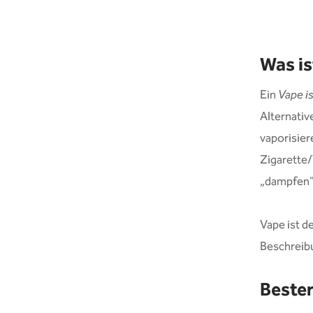
Was is
Ein
Vape i
Alternativ
vaporisier
Zigarette/
„dampfen"
Vape ist d
Beschreib
Bester