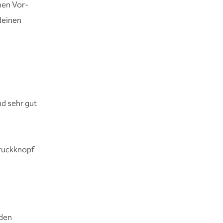
enen Vor-
deinen
nd sehr gut
Druckknopf
 den