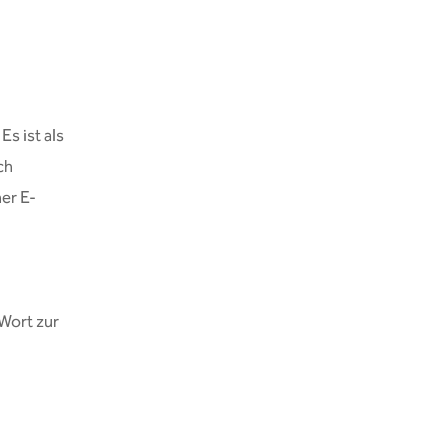
Es ist als
ch
ner E-
 Wort zur