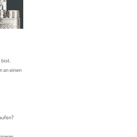
bist.
n an einen
aufen?
nserer