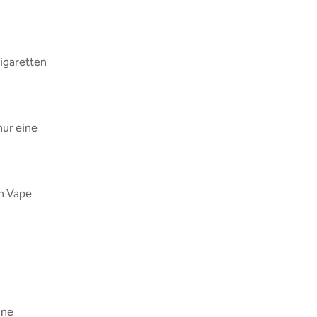
Zigaretten
nur eine
en Vape
ine