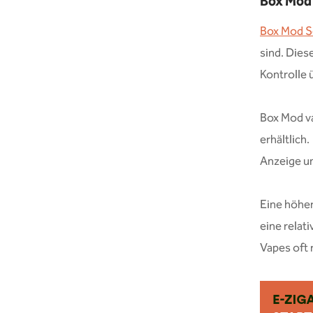
Box Mod
Box Mod S
sind. Dies
Kontrolle 
Box Mod v
erhältlich
Anzeige u
Eine höhe
eine relat
Vapes oft r