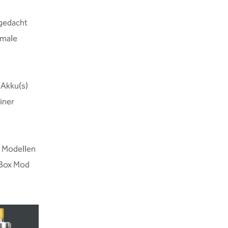
 gedacht
imale
 Akku(s)
iner
n Modellen
e Box Mod