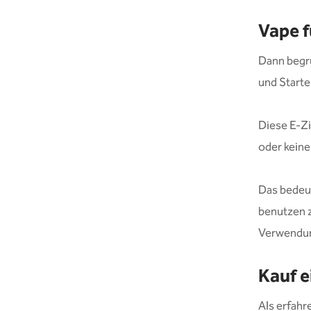
Vape f
Dann begrü
und Starte
Diese E-Zi
oder keine
Das bedeut
benutzen z
Verwendun
Kauf e
Als erfahr