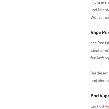
In unserem
und Nachte
Wünschen 
Vape Pe
ape Pen is
Einstellmö
für Anfän
Bei diesen
und einem 
Pod Vap
Ein
Pod V