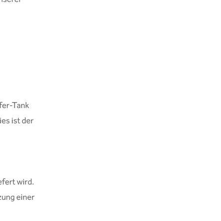
fer-Tank
es ist der
fert wird.
zung einer