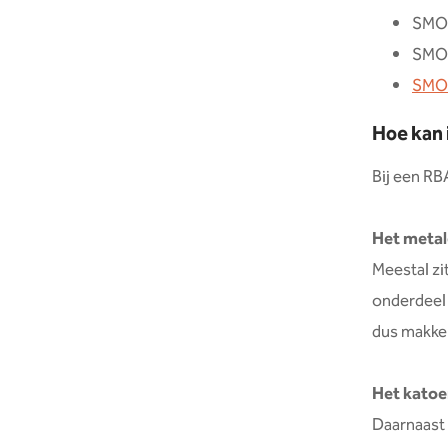
SMOK
SMOK
SMOK
Hoe kan 
Bij een RBA
Het metal
Meestal zi
onderdeel 
dus makkel
Het kato
Daarnaast 