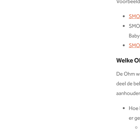
Voorbeelde
SMOK
SMOK
Baby
SMOK
Welke O
De Ohm wa
deel de be
aanhoude
Hoe 
er g