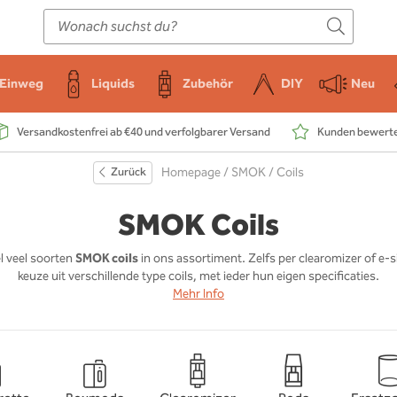
E-Zigarette
Zubehör
Einweg
Liquids
DIY
Einweg
Liquids
Zubehör
DIY
Neu
Versandkostenfrei ab €40 und verfolgbarer Versand
Kunden bewerten
Zurück
Homepage
/
SMOK
/ Coils
SMOK Coils
l veel soorten
SMOK coils
in ons assortiment. Zelfs per clearomizer of e-s
keuze uit verschillende type coils, met ieder hun eigen specificaties.
Mehr Info