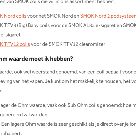
n van SMOK coils die wij in ons assortiment hebben:
 Nord coils
voor het SMOK Nord en
SMOK Nord 2 podsystee
 TFV8 (Big) Baby coils voor de SMOK AL85 e-sigaret en SMOK
 e-sigaret
 TFV12 coils
voor de SMOK TFV12 clearomizer
hm waarde moet ik hebben?
arde, ook wel weerstand genoemd, van een coil bepaalt voor 
leving van het vapen. Je kunt om het makkelijk te houden, het 
n:
lager de Ohm waarde, vaak ook Sub Ohm coils genoemd: hoe 
egenereerd zal worden.
Een lagere Ohm waarde is zeer geschikt als je direct over je lo
inhaleert.