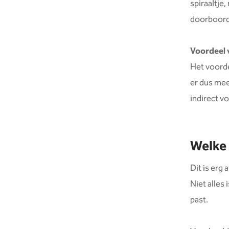
spiraaltje,
doorboord 
Voordeel 
Het voorde
er dus mee
indirect 
Welke 
Dit is erg 
Niet alles
past.