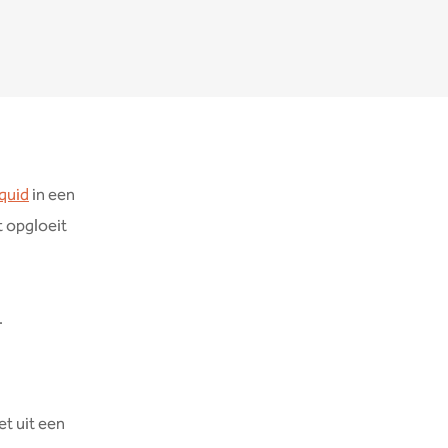
iquid
in een
t opgloeit
.
iet uit een