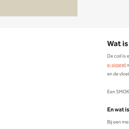
Wat is
De coil is
e-sigaret
w
en de vloe
Een SMOK c
En wat i
Bij een mes