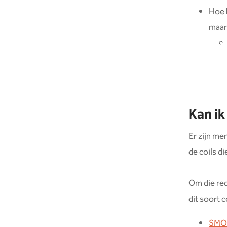
Hoe 
maar 
Kan ik
Er zijn me
de coils di
Om die red
dit soort c
SMOK