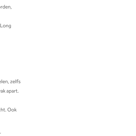
rden,
 Long
len, zelfs
vak apart.
cht. Ook
r