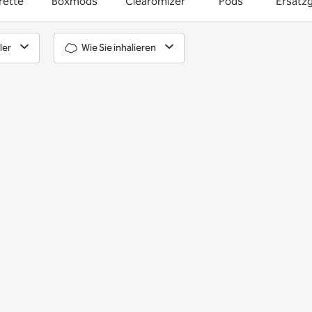
rette
Boxmods
Clearomizer
Pods
Ersatzg
ler
Wie Sie inhalieren