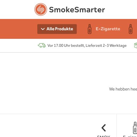
n Starter-Sets
e
r
E-Zigarette
Alle Produkte
Vor 17.00 Uhr bestellt, Lieferzeit 2-3 Werktage
e
 Akku
r
s
chen
We hebben hee
r