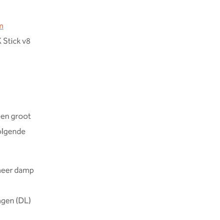
m
 Stick v8
een groot
volgende
meer damp
ngen (DL)