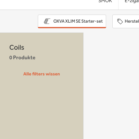
SMOK
E-ziga
Herstel
OXVA XLIM SE Starter-set
Coils
0 Produkte
Alle filters wissen