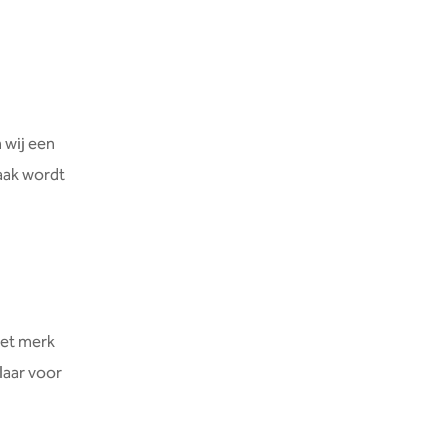
 wij een
maak wordt
het merk
klaar voor