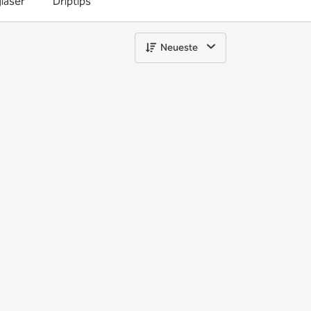
läser
Driptips
Neueste