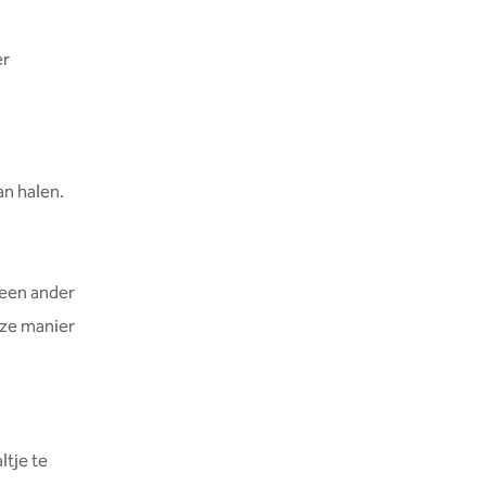
er
kan halen.
 een ander
eze manier
ltje te