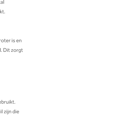
tal
kt.
oter is en
. Dit zorgt
ebruikt.
 zijn die