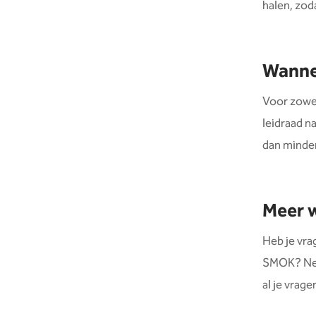
halen, zod
Wannee
Voor zowel
leidraad n
dan minder
Meer w
Heb je vra
SMOK? Nee
al je vrag