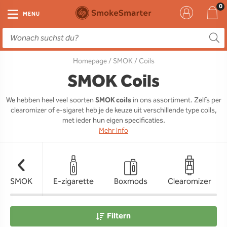
E-Zigarette
Zubehör
Einweg
Liquids
DIY
MENU
E-Zigaretten Starter-Sets
Einweg Vape
E-Liquid
Clearomizer
Aromen
Homepage
/
SMOK
/ Coils
Einweg
Einweg Pod
Aromen
Coils
Base
SMOK Coils
Pod Systeme
Einweg Pod Akku
Booster
Pods
RTA & RDA
We hebben heel veel soorten
SMOK coils
in ons assortiment. Zelfs per
clearomizer of e-sigaret heb je de keuze uit verschillende type coils,
Clearomizer
Base
Driptips
Wick & Coils
met ieder hun eigen specificaties.
Mehr Info
Coils
Akkus
Liquid Flaschen
Akkus
Ladegeräte
SMOK
E-zigarette
Boxmods
Clearomizer
Ersatzgläser
Sonstiges
Filtern