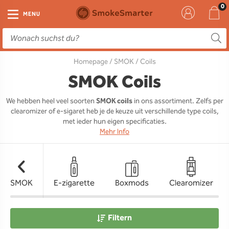
E-Zigarette
Zubehör
Einweg
Liquids
DIY
MENU
E-Zigaretten Starter-Sets
Einweg Vape
E-Liquid
Clearomizer
Aromen
Homepage
/
SMOK
/ Coils
Einweg
Einweg Pod
Aromen
Coils
Base
SMOK Coils
Pod Systeme
Einweg Pod Akku
Booster
Pods
RTA & RDA
We hebben heel veel soorten
SMOK coils
in ons assortiment. Zelfs per
clearomizer of e-sigaret heb je de keuze uit verschillende type coils,
Clearomizer
Base
Driptips
Wick & Coils
met ieder hun eigen specificaties.
Mehr Info
Coils
Akkus
Liquid Flaschen
Akkus
Ladegeräte
SMOK
E-zigarette
Boxmods
Clearomizer
Ersatzgläser
Sonstiges
Filtern