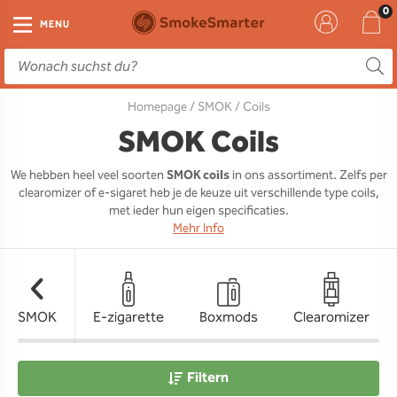
E-Zigarette
Zubehör
Einweg
Liquids
DIY
MENU
E-Zigaretten Starter-Sets
Einweg Vape
E-Liquid
Clearomizer
Aromen
Homepage
/
SMOK
/ Coils
Einweg
Einweg Pod
Aromen
Coils
Base
SMOK Coils
Pod Systeme
Einweg Pod Akku
Booster
Pods
RTA & RDA
We hebben heel veel soorten
SMOK coils
in ons assortiment. Zelfs per
clearomizer of e-sigaret heb je de keuze uit verschillende type coils,
Clearomizer
Base
Driptips
Wick & Coils
met ieder hun eigen specificaties.
Mehr Info
Coils
Akkus
Liquid Flaschen
Akkus
Ladegeräte
SMOK
E-zigarette
Boxmods
Clearomizer
Ersatzgläser
Sonstiges
Filtern