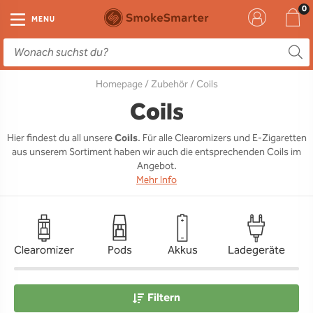
E-Zigarette
Zubehör
Einweg
Liquids
DIY
MENU
E-Zigaretten Starter-Sets
Einweg Vape
E-Liquid
Clearomizer
Aromen
Homepage
/
Zubehör
/ Coils
Einweg
Einweg Pod
Aromen
Coils
Base
Coils
Pod Systeme
Einweg Pod Akku
Booster
Pods
RTA & RDA
Hier findest du all unsere
Coils
. Für alle Clearomizers und E-Zigaretten
aus unserem Sortiment haben wir auch die entsprechenden Coils im
Clearomizer
Base
Driptips
Wick & Coils
Angebot.
Mehr Info
Coils
Akkus
Liquid Flaschen
Akkus
Ladegeräte
Clearomizer
Pods
Akkus
Ladegeräte
Ersatzgläser
Sonstiges
Filtern