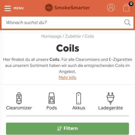
E-Zigarette
Zubehör
Einweg
Liquids
DIY
MENU
E-Zigaretten Starter-Sets
Einweg Vape
E-Liquid
Clearomizer
Aromen
Homepage
/
Zubehör
/ Coils
Einweg
Einweg Pod
Aromen
Coils
Base
Coils
Pod Systeme
Einweg Pod Akku
Booster
Pods
RTA & RDA
Hier findest du all unsere
Coils
. Für alle Clearomizers und E-Zigaretten
aus unserem Sortiment haben wir auch die entsprechenden Coils im
Clearomizer
Base
Driptips
Wick & Coils
Angebot.
Mehr Info
Coils
Akkus
Liquid Flaschen
Akkus
Ladegeräte
Clearomizer
Pods
Akkus
Ladegeräte
Ersatzgläser
Sonstiges
Filtern