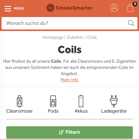
E-Zigarette
Zubehör
Einweg
Liquids
DIY
MENU
E-Zigaretten Starter-Sets
Einweg Vape
E-Liquid
Clearomizer
Aromen
Homepage
/
Zubehör
/ Coils
Einweg
Einweg Pod
Aromen
Coils
Base
Coils
Pod Systeme
Einweg Pod Akku
Booster
Pods
RTA & RDA
Hier findest du all unsere
Coils
. Für alle Clearomizers und E-Zigaretten
aus unserem Sortiment haben wir auch die entsprechenden Coils im
Clearomizer
Base
Driptips
Wick & Coils
Angebot.
Mehr Info
Coils
Akkus
Liquid Flaschen
Akkus
Ladegeräte
Clearomizer
Pods
Akkus
Ladegeräte
Ersatzgläser
Sonstiges
Filtern