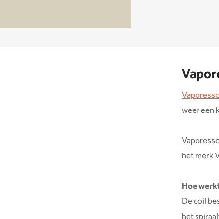
Vapore
Vaporess
weer een k
Vaporesso 
het merk 
Hoe werkt
De coil be
het spiraa