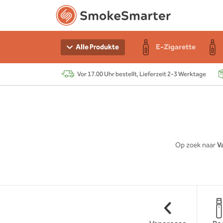
n Starter-Sets
e
r
E-Zigarette
Alle Produkte
Vor 17.00 Uhr bestellt, Lieferzeit 2-3 Werktage
e
 Akku
r
s
chen
Op zoek naar
V
r