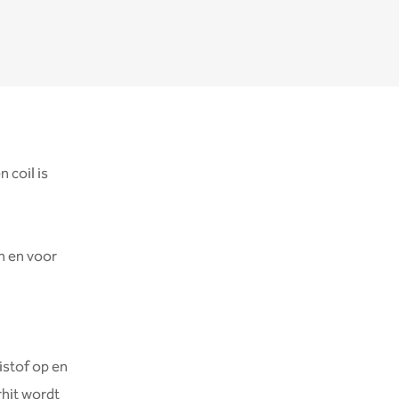
 coil is
n en voor
istof op en
rhit wordt