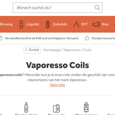
E-Zigarette
Zubehör
Einweg
Liquids
DIY
Einweg
Liquids
Zubehör
DIY
Neu
Versandkostenfrei ab €40 und verfolgbarer Versand
Kunden bewerten
Zurück
Homepage
/
Vaporesso
/ Coils
Vaporesso Coils
aporesso coils
? Hieronder kun je al onze coils vinden die geschikt zijn voo
clearomizers van het merk Vaporesso.
Mehr Info