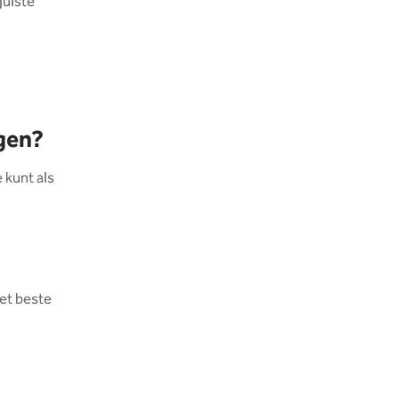
juiste
gen?
 kunt als
et beste