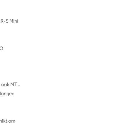
RR-S Mini
CO
er ook MTL
e longen
chikt om