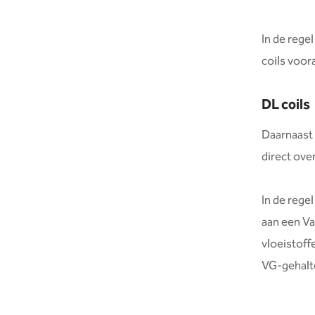
In de rege
coils voor
DL coils
Daarnaast 
direct over
In de rege
aan een Va
vloeistoff
VG-gehalte