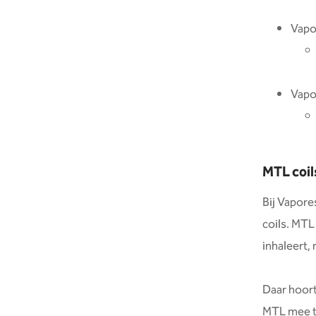
Vapo
Vapo
MTL coil
Bij Vapore
coils. MTL
inhaleert,
Daar hoort
MTL mee t