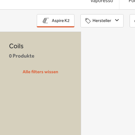
Vaporesso
Po
Hersteller
Aspire K2
Coils
0 Produkte
Alle filters wissen