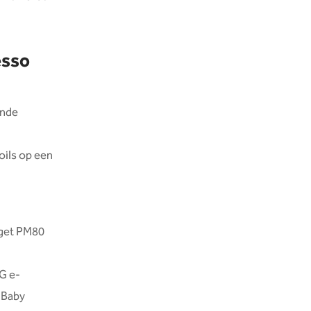
esso
ende
oils op een
rget PM80
G e-
 Baby