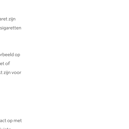
ret zijn
sigaretten
orbeeld op
et of
t zijn voor
tact op met