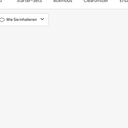
d
Starter-Sets
Boxmods
Clearomizer
Ersa
Wie Sie inhalieren