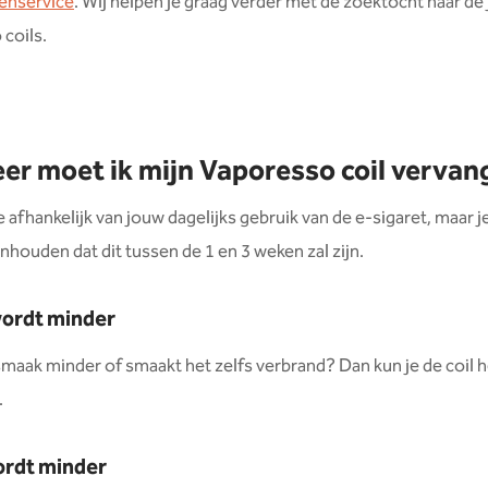
tenservice
. Wij helpen je graag verder met de zoektocht naar de 
coils.
r moet ik mijn Vaporesso coil vervan
 afhankelijk van jouw dagelijks gebruik van de e-sigaret, maar je
anhouden dat dit tussen de 1 en 3 weken zal zijn.
ordt minder
maak minder of smaakt het zelfs verbrand? Dan kun je de coil h
.
rdt minder