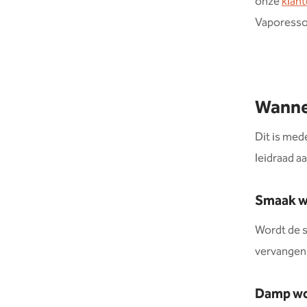
onze
klan
Vaporesso 
Wannee
Dit is mede
leidraad a
Smaak w
Wordt de s
vervangen
Damp wo