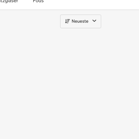
tzgläser
Pods
Neueste