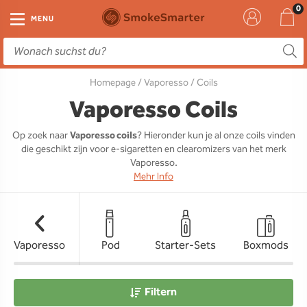
E-Zigarette
Zubehör
Einweg
Liquids
DIY
MENU
E-Zigaretten Starter-Sets
Einweg Vape
E-Liquid
Clearomizer
Aromen
Homepage
/
Vaporesso
/ Coils
Einweg
Einweg Pod
Aromen
Coils
Base
Vaporesso Coils
Pod Systeme
Einweg Pod Akku
Booster
Pods
RTA & RDA
Op zoek naar
Vaporesso coils
? Hieronder kun je al onze coils vinden
die geschikt zijn voor e-sigaretten en clearomizers van het merk
Clearomizer
Base
Driptips
Wick & Coils
Vaporesso.
Mehr Info
Coils
Akkus
Liquid Flaschen
Akkus
Ladegeräte
Vaporesso
Pod
Starter-Sets
Boxmods
Ersatzgläser
Sonstiges
Filtern