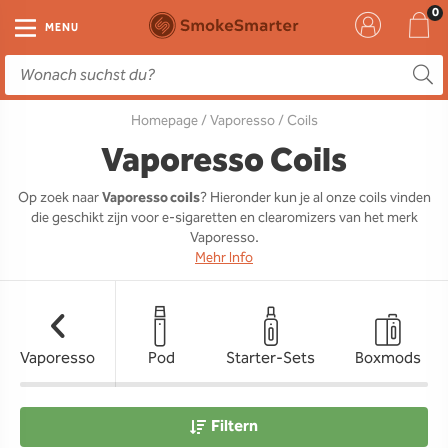
E-Zigarette
Zubehör
Einweg
Liquids
DIY
MENU
E-Zigaretten Starter-Sets
Einweg Vape
E-Liquid
Clearomizer
Aromen
Homepage
/
Vaporesso
/ Coils
Einweg
Einweg Pod
Aromen
Coils
Base
Vaporesso Coils
Pod Systeme
Einweg Pod Akku
Booster
Pods
RTA & RDA
Op zoek naar
Vaporesso coils
? Hieronder kun je al onze coils vinden
die geschikt zijn voor e-sigaretten en clearomizers van het merk
Clearomizer
Base
Driptips
Wick & Coils
Vaporesso.
Mehr Info
Coils
Akkus
Liquid Flaschen
Akkus
Ladegeräte
Vaporesso
Pod
Starter-Sets
Boxmods
Ersatzgläser
Sonstiges
Filtern