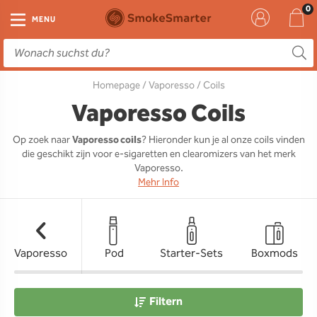
E-Zigarette
Zubehör
Einweg
Liquids
DIY
MENU
E-Zigaretten Starter-Sets
Einweg Vape
E-Liquid
Clearomizer
Aromen
Homepage
/
Vaporesso
/ Coils
Einweg
Einweg Pod
Aromen
Coils
Base
Vaporesso Coils
Pod Systeme
Einweg Pod Akku
Booster
Pods
RTA & RDA
Op zoek naar
Vaporesso coils
? Hieronder kun je al onze coils vinden
die geschikt zijn voor e-sigaretten en clearomizers van het merk
Clearomizer
Base
Driptips
Wick & Coils
Vaporesso.
Mehr Info
Coils
Akkus
Liquid Flaschen
Akkus
Ladegeräte
Vaporesso
Pod
Starter-Sets
Boxmods
Ersatzgläser
Sonstiges
Filtern